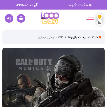
شگفت‌انگیزها
02191010471
خانه
لیست بازی‌ها
کالاف دیوتی موبایل