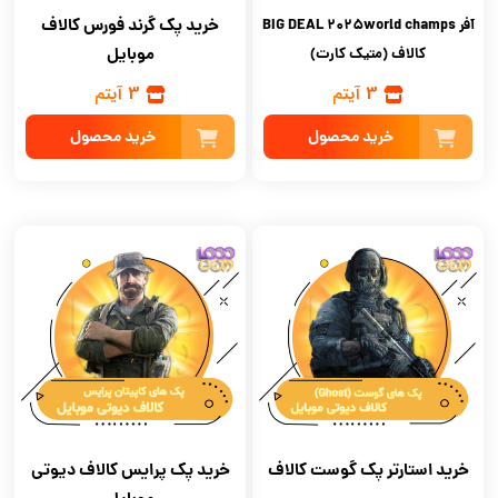
خرید پک گرند فورس کالاف
آفر BIG DEAL 2025world champs
موبایل
کالاف (متیک کارت)
3 آیتم
3 آیتم
خرید محصول
خرید محصول
خرید استارتر پک گوست کالاف
خرید پک پرایس کالاف دیوتی