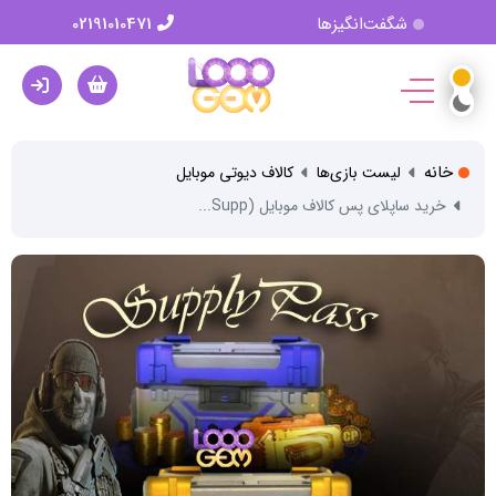
شگفت‌انگیزها
02191010471
خانه
لیست بازی‌ها
کالاف دیوتی موبایل
خرید ساپلای پس کالاف موبایل (Supp...