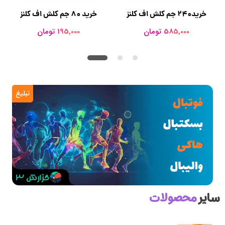
خرید۲۴۰ جم کلش اف کلنز
خرید 80 جم کلش اف کلنز
585,000 تومان
195,000 تومان
تبلیغ
سایر
محصولات