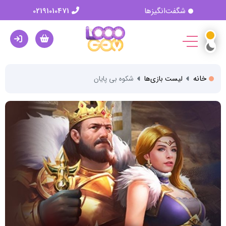
شگفت‌انگیزها
02191010471
خانه
لیست بازی‌ها
شکوه بی پایان