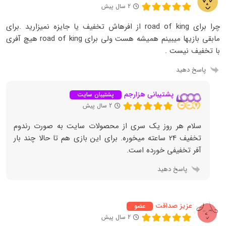
2 سال پیش
چرا برای road of king از افرهاش تخفیف یا جایزه نمیزارید ‌.برای
مابقی بازیها میبینم همیشه هست ولی برای road of king هیچ آفری
با تخفیف نیست ‌.
پاسخ دهید
پشتیبانی هزارجم
پشتیبان سایت
2 سال پیش
سلام هر روز یک سری از محصولات سایت به صورت رندوم
تخفیف 24 ساعته میخوره. برای این بازی هم تا حالا چند بار
آفر تخفیفی خورده است.
پاسخ دهید
عزیز صداقت
عضو
2 سال پیش