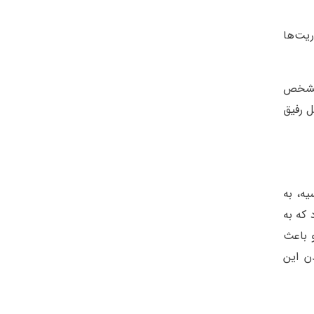
گی او در ماموریت‌ها
 مشخص
 رفیق
یه، به
 که به
و باعث
ن این