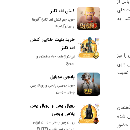
ایل از
ت‌های
کلش اف کلنز
د. به
خرید جم کلش اف کلنز، آفرها
و سایر آیتم‌ها
خرید بلیت طلایی کلش
اف کلنز
را نیز
ارزانتر از همه جا، مطمئن و
سریع
 بازی
ا نسبت
پابجی موبایل
خرید یوسی پابجی و رویال پس
پابجی موبایل
رویال پس و رویال پس
هنمان
پلاس پابجی
ن شده
رویال پس پابجی موبایل ارزان
 حضور
و رویال پس پلاس (ELITE