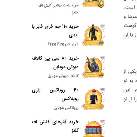
خرید بلیت طلایی کلش اف
 است.
کلنز
 از مواردی که گیمرها و
ر گوست
خرید 110 جم فری فایر با
 یاران
آیدی
فری فایر Free Fire
خرید 80 سی پی کالاف
دیوتی موبایل
کی از
کالاف دیوتی موبایل
 به او
ص این
40 روباکس بازی
روبلاکس
از او
روبلاکس موبایل
خرید آفرهای کلش اف
کلنز