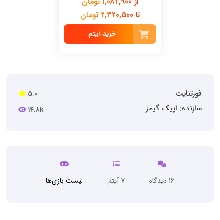
از 1,082,900 تومان
تا 2,320,500 تومان
خرید آیتم
فورتنایت
5.0
سازنده: اپیک گیمز
14.8k
16 دیدگاه
7 آیتم
لیست بازی‌ها