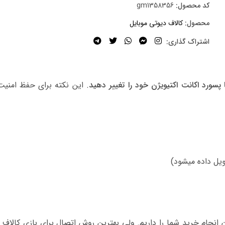
کد محصول:
gm1358356
محصول:
کالاف دیوتی موبایل
اشتراک گذاری:
 پسورد اکانت اکتیویژن خود را تغییر دهید
. این نکته برای حفظ امنیت
 انجام خرید شما را داریم. ولی بهترین روش اتصال برای بازی کالاف 