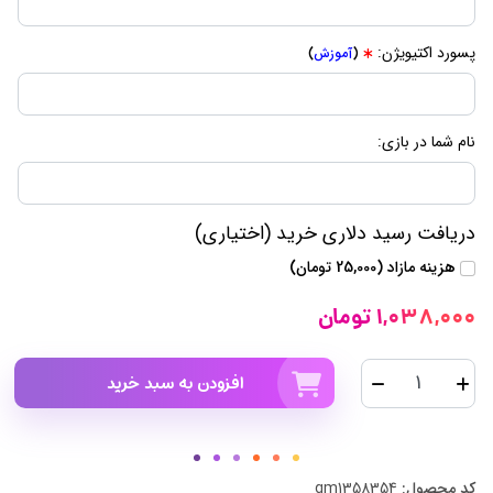
پسورد اکتیویژن:
(
آموزش
)
نام شما در بازی:
دریافت رسید دلاری خرید (اختیاری)
هزینه مازاد (25,000 تومان)
1,038,000 تومان
افزودن به سبد خرید
کد محصول:
gm1358354