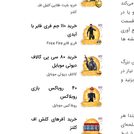
می‌کند
خرید بلیت طلایی کلش اف
ها را دارد. و یا در
کلنز
بل قسمت
خرید 110 جم فری فایر با
ع آوری
آیدی
شه ها
فری فایر Free Fire
خرید 80 سی پی کالاف
 بزرگ
دیوتی موبایل
از در
کالاف دیوتی موبایل
زنید و
40 روباکس بازی
روبلاکس
روبلاکس موبایل
دا هر
خرید آفرهای کلش اف
حه‌ای
کلنز
 شرایط