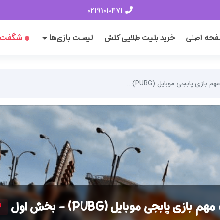
02191010471
حه اصلی
خرید بلیت طلایی کلش
لیست بازی‌ها
شگفت‌ا
م بازی پابجی موبایل (PUBG)...
م بازی پابجی موبایل (PUBG) - بخش اول