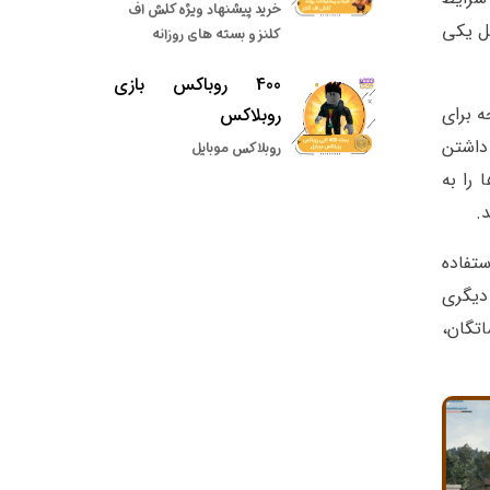
خرید پیشنهاد ویژه کلش اف
خل یکی
کلنز و بسته های روزانه
400 روباکس بازی
M4 (ژسه) و یک اسلحه برای
روبلاکس
ین داشتن
روبلاکس موبایل
 را به
د.
تفاده
 دیگری
اتگان،