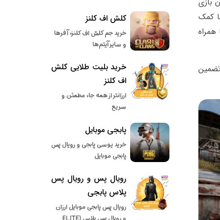
 بازی
ل به شما کمک
کلش اف کلنز
همراه
خرید جم کلش اف کلنز، آفرها
و سایر آیتم‌ها
خرید بلیت طلایی کلش
را تضمین
اف کلنز
ارزانتر از همه جا، مطمئن و
سریع
پابجی موبایل
خرید یوسی پابجی و رویال پس
پابجی موبایل
رویال پس و رویال پس
پلاس پابجی
رویال پس پابجی موبایل ارزان
و رویال پس پلاس (ELITE