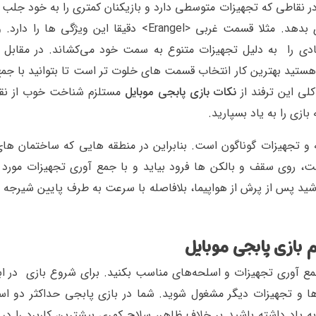
ر نقاطی که تجهیزات متوسطی دارد و بازیکنان کمتری را به خود جلب 
می‌تواند به شما فرصت آماده شدن برای شروع بازی بدهد. مثلا قسمت غربی <Erangel> دقیقا این ویژگی 
مت <Paradise> بازیکنان زیادی را به دلیل تجهیزات متنوع به سمت خود می‌کشاند. در مقا
‌کار هستید بهترین کار انتخاب قسمت های خلوت تر است تا بتوانید با جم
لی این ترفند از
نکات بازی پابجی موبایل
مستلزم شناخت خوب از نق
ازی را به یاد بسپارید.
 و تجهیزات گوناگون است. بنابراین در منطقه هایی که ساختمان های
، روی سقف و بالکن ها فرود بیاید و با جمع آوری تجهیزات مورد نی
اشید پس از پرش از هواپیما، بلافاصله با سرعت به طرف پایین شیرجه ب
بازی پابجی موبایل
ع آوری تجهیزات و اسلحه‌های مناسب بکنید. برای شروع بازی در ابت
ها و تجهیزات دیگر مشغول شوید. شما در بازی پابجی حداکثر دو اسل
ه یاد داشته باشید بر خلاف ظاهر، سلاح کمری بیشترین کاربرد را در