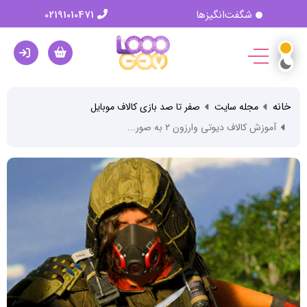
شگفت‌انگیزها
02191010471
خانه
مجله سایت
صفر تا صد بازی کالاف موبایل
آموزش کالاف دیوتی وارزون ۲ به صور...