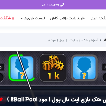
02191010471
حه اصلی
خرید بلیت طلایی کلش
لیست بازی‌ها
شگفت‌ا
آموزش هک بازی ایت بال پول ( مود 8...
ک بازی ایت بال پول ( مود 8Ball Pool )