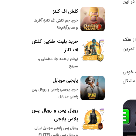
در این
کلش اف کلنز
خرید جم کلش اف کلنز، آفرها
و سایر آیتم‌ها
از
هک
خرید بلیت طلایی کلش
 تمرین
اف کلنز
ارزانتر از همه جا، مطمئن و
سریع
 خوبی
پابجی موبایل
 مشکل
خرید یوسی پابجی و رویال پس
پابجی موبایل
رویال پس و رویال پس
پلاس پابجی
رویال پس پابجی موبایل ارزان
و رویال پس پلاس (ELITE