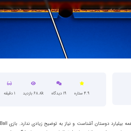
4.9 ستاره
19 دیدگاه
68.8k بازدید
1 دقیقه
بازی بیلیارد ایت بال پول (8Ball Pool) تقریبا