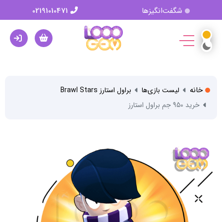
شگفت‌انگیزها
02191010471
خانه
لیست بازی‌ها
براول استارز Brawl Stars
خرید 950 جم براول استارز