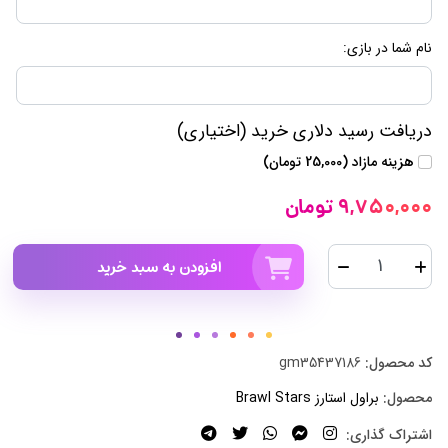
نام شما در بازی:
دریافت رسید دلاری خرید (اختیاری)
هزینه مازاد (25,000 تومان)
9,750,000 تومان
افزودن به سبد خرید
کد محصول:
gm35437186
محصول:
براول استارز Brawl Stars
اشتراک گذاری: