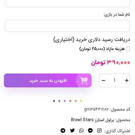
نام شما در بازی:
دریافت رسید دلاری خرید (اختیاری)
هزینه مازاد (25,000 تومان)
390,000 تومان
افزودن به سبد خرید
کد محصول:
gm35437182
محصول:
براول استارز Brawl Stars
اشتراک گذاری: