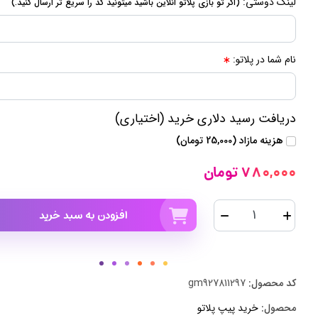
لینک دوستی:
(اگر تو بازی پلاتو انلاین باشید میتونید کد را سریع تر ارسال کنید.)
نام شما در پلاتو:
دریافت رسید دلاری خرید (اختیاری)
هزینه مازاد (25,000 تومان)
780,000 تومان
افزودن به سبد خرید
کد محصول:
gm927811297
محصول:
خرید پیپ پلاتو