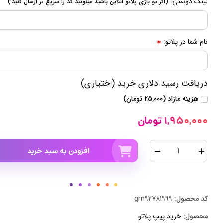
لینک دوستی:
(اگر تو بازی پلاتو انلاین باشید میتونید کد را سریع تر ارسال کنید.)
نام شما در پلاتو:
دریافت رسید دلاری خرید (اختیاری)
هزینه مازاد (25,000 تومان)
1,950,000 تومان
افزودن به سبد خرید
کد محصول:
gm92781999
محصول:
خرید پیپ پلاتو