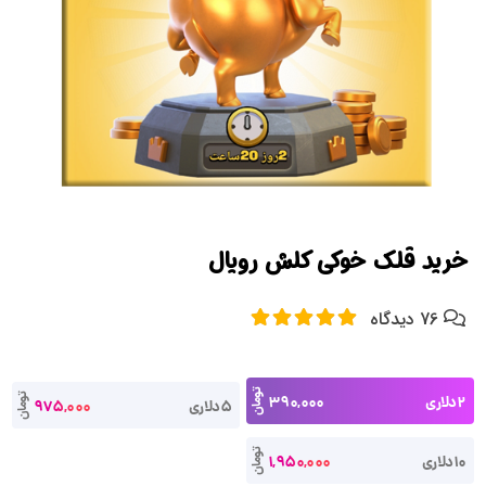
خرید قلک خوکی کلش رویال
76 دیدگاه
تومان
2دلاری
390,000
تومان
5دلاری
975,000
تومان
10دلاری
1,950,000