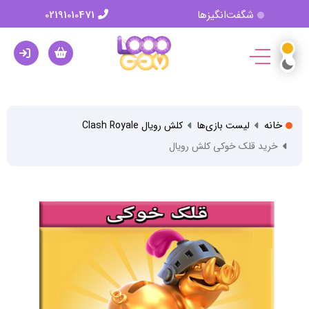
شگفت‌انگیزها
02191010471
خانه
لیست بازی‌ها
کلش رویال Clash Royale
خرید قلک خوکی کلش رویال