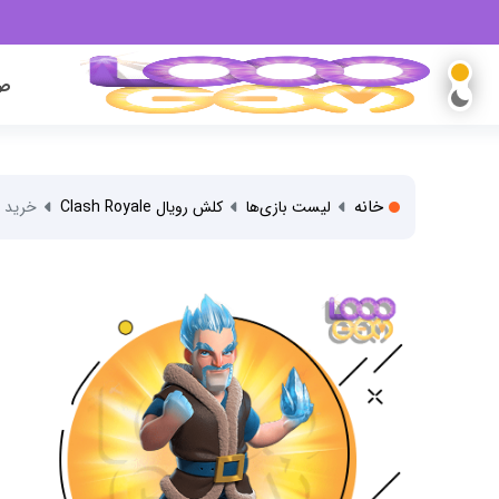
صف
خانه
لیست بازی‌ها
کلش رویال Clash Royale
خرید 2500 جم کلش رویال