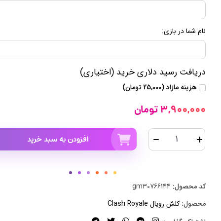
نام شما در بازی:
دریافت رسید دلاری خرید (اختیاری)
هزینه مازاد (25,000 تومان)
3,900,000 تومان
افزودن به سبد خرید
کد محصول:
gm30766144
محصول:
کلش رویال Clash Royale