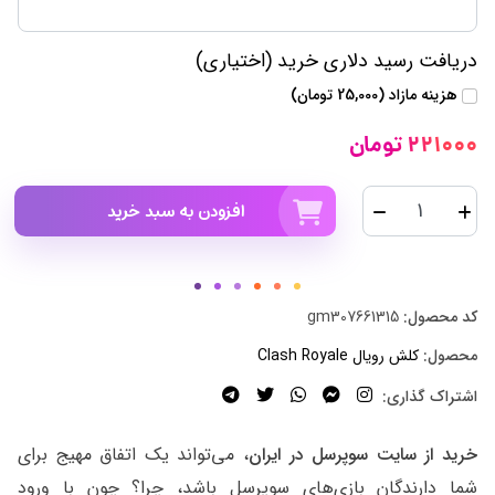
دریافت رسید دلاری خرید (اختیاری)
هزینه مازاد (25,000 تومان)
221000 تومان
افزودن به سبد خرید
کد محصول:
gm307661315
محصول:
کلش رویال Clash Royale
اشتراک گذاری:
خرید از سایت سوپرسل در ایران
، می‌تواند یک اتفاق مهیج برای
شما دارندگان بازی‌های سوپرسل باشد، چرا؟ چون با ورود