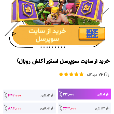
خرید از سایت سوپرسل استور (کلش رویال)
76 دیدگاه
تومان
آفر 1دلاری
221,000
تومان
آفر 2دلاری
442,000
تومان
تومان
آفر 3دلاری
663,000
آفر 4دلاری
884,000