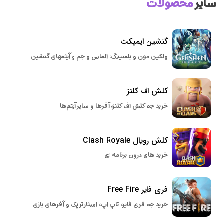
سایر
محصولات
گنشین ایمپکت
ولکین مون و بلسینگ، الماس و جم و آیتمهای گنشین
کلش اف کلنز
خرید جم کلش اف کلنز، آفرها و سایر آیتم‌ها
کلش رویال Clash Royale
خرید های درون برنامه ای
فری فایر Free Fire
خرید جم فری فایر، تاپ اپ، استارتر پک و آفرهای بازی