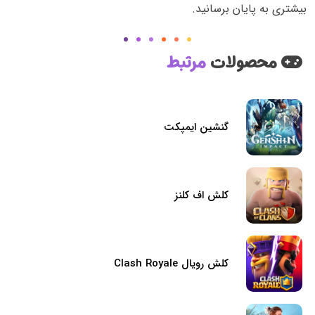
بیشتری به پایان برسانید.
محصولات
مرتبط
گنشین ایمپکت
کلش اف کلنز
کلش رویال Clash Royale