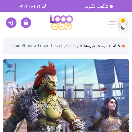
شگفت‌انگیزها
02191010471
خانه
لیست بازی‌ها
رید شادو لجندز Raid Shadow Legend...