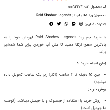
کد محصول:
gm944241082
محصول:
رید شادو لجندز Raid Shadow Legends
اشتراک گذاری:
با خرید جم رید Raid Shadow Legends قهرمان خود را به
بالاترین سطح ارتقا دهید تا مثل آب خوردن برای شما شمشیر
بزنند.
زمان انجام خرید ها:
بین 15 دقیقه تا 4 ساعت (اکثرا زیر یک ساعت تحویل داده
میشود)
روش خرید:
روش خرید با استفاده از فیسبوک و یا جیمیل میباشد. (توصیه
ما جیمیل است)