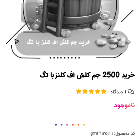
خرید 2500 جم کلش اف کلنز با تگ
1 دیدگاه
ناموجود
کد محصول:
gm49125311