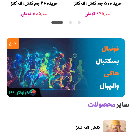
خرید ۵۰۰ جم کلش اف کلنز
خرید۲۴۰ جم کلش اف کلنز
975,000 تومان
585,000 تومان
تبلیغ
سایر
محصولات
کلش اف کلنز