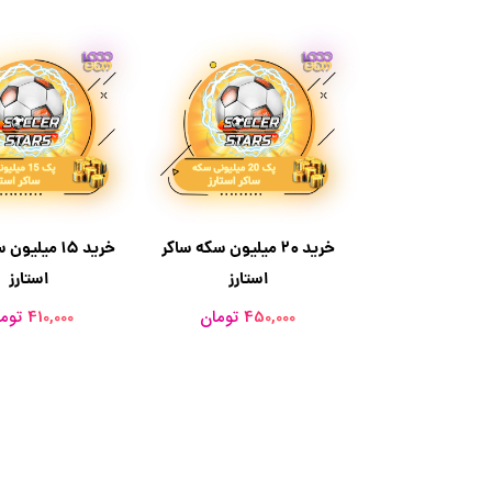
خرید 20 میلیون سکه ساکر
خرید ۱۵ میلی
استارز
استارز
450,000 تومان
410,000 تومان