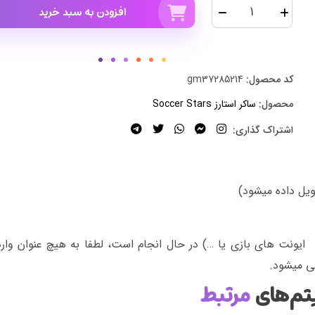
افزودن به سبد خرید
کد محصول:
gm37285214
محصول:
ساکر استارز Soccer Stars
اشتراک گذاری:
یونت های بازی یا …) در حال انجام است، لطفا به هیچ عنوان وارد
نی میشود.
تم‌های
مرتبط