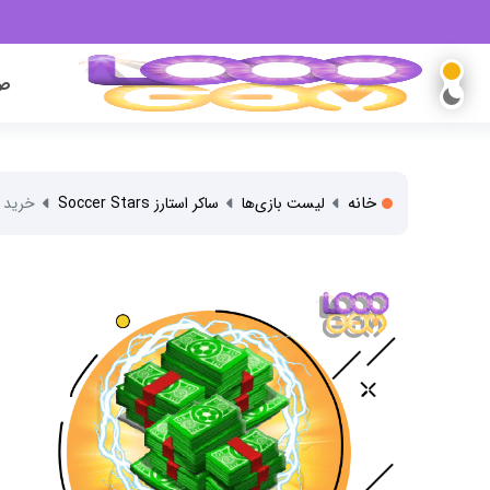
صف
خانه
لیست بازی‌ها
ساکر استارز Soccer Stars
خرید 15000 دلار ساکر استارز (همه..