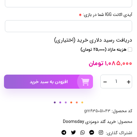
آیدی اکانت IGG شما در بازی:
دریافت رسید دلاری خرید (اختیاری)
هزینه مازاد (25,000 تومان)
1,085,000 تومان
افزودن به سبد خرید
کد محصول:
gm935051043
محصول:
خرید گلد دومزدی Doomsday
اشتراک گذاری: