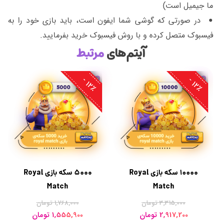
ما جیمیل است)
در صورتی که گوشی شما ایفون است، باید بازی خود را به
فیسبوک متصل کرده و با روش فیسبوک خرید بفرمایید.
آیتم‌های
مرتبط
2
٪
2
٪
1
-
1
-
10000 سکه بازی Royal
5000 سکه بازی Royal
Match
Match
3,315,000 تومان
1,768,000 تومان
2,917,200 تومان
1,555,900 تومان