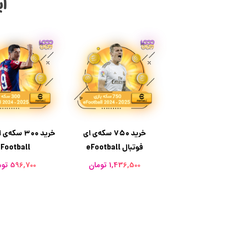
آی
خرید 750 سکه‌ی ای
خرید 300 سک
فوتبال eFootball
Football
1,436,500 تومان
596,700 تومان