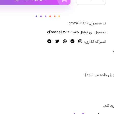
کد محصول:
gm71624840
محصول:
ای فوتبال eFootball 2024-2025
اشتراک گذاری:
‌باشد.