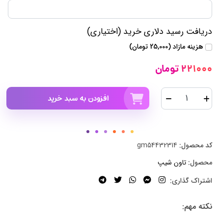
دریافت رسید دلاری خرید (اختیاری)
هزینه مازاد (25,000 تومان)
221000 تومان
افزودن به سبد خرید
کد محصول:
gm54432314
محصول:
تاون شیپ
اشتراک گذاری:
نکته مهم: