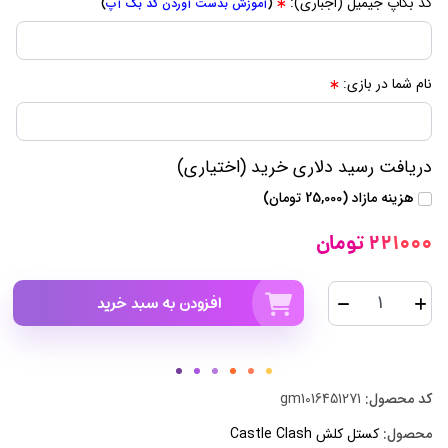
کد بکاپ جیمیل (اجباری):
(
آموزش بدست آوردن کد بک آپ
)
نام شما در بازی:
دریافت رسید دلاری خرید (اختیاری)
هزینه مازاد (25,000 تومان)
221000 تومان
افزودن به سبد خرید
کد محصول:
gm1016451271
محصول:
کستل کلش Castle Clash