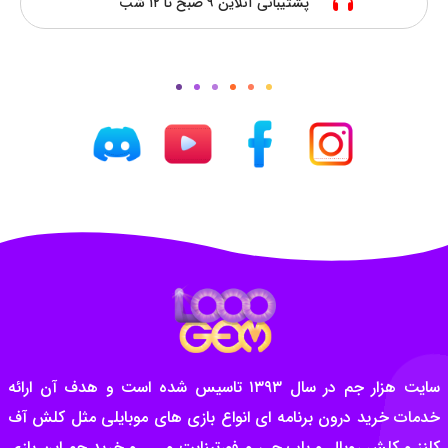
پشتیبانی آنلاین ۹ صبح تا ۱۲ شب
سایت هزار جم در سال ۱۳۹۳ تاسیس شده است و هدف آن ارائه
خدمات خرید درون برنامه ای انواع بازی های موبایلی مثل کلش آف
کلنز و کلش رویال و پاب جی و فورتینایت و ….. و خرید جم این بازی