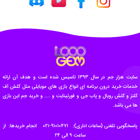
سایت هزار جم در سال ۱۳۹۳ تاسیس شده است و هدف آن ارائه
خدمات خرید درون برنامه ای انواع بازی های موبایلی مثل کلش آف
کلنز و کلش رویال و پاب جی و فورتینایت و ….. و خرید جم این بازی
ها می باشد.
پاسخگویی تلفنی (ساعات اداری): ۹۱۰۱۰۴۷۱-۰۲۱ انجام خریدها: از
ساعت ۹ الی ۲۴