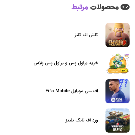
محصولات
مرتبط
کلش اف کلنز
خرید براول پس و براول پس پلاس
اف سی موبایل Fifa Mobile
ورد اف تانک بلیتز