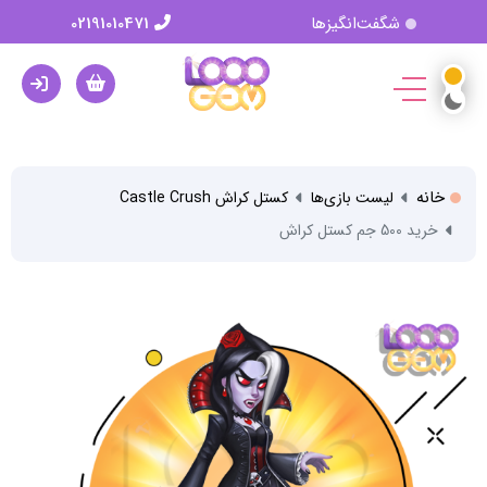
شگفت‌انگیزها
02191010471
خانه
لیست بازی‌ها
کستل کراش Castle Crush
خرید 500 جم کستل کراش