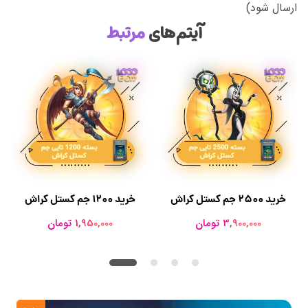
ارسال شود)
آیتم‌های
مرتبط
خرید 2500 جم کستل کراش
خرید 1200 جم کستل کراش
3,900,000 تومان
1,950,000 تومان