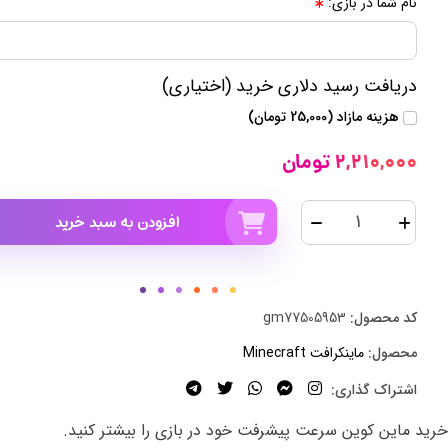
نام شما در بازی:
دریافت رسید دلاری خرید (اختیاری)
هزینه مازاد (25,000 تومان)
2,210,000 تومان
افزودن به سبد خرید
کد محصول:
gm77505953
محصول:
ماینکرافت Minecraft
اشتراک گذاری:
ا خرید ماین کوین سرعت پیشرفت خود در بازی را بیشتر کنید.