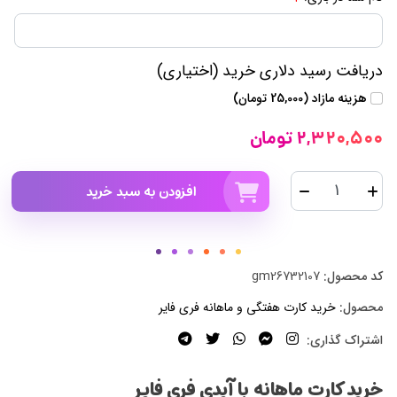
دریافت رسید دلاری خرید (اختیاری)
هزینه مازاد (25,000 تومان)
2,320,500 تومان
افزودن به سبد خرید
کد محصول:
gm26732107
محصول:
خرید کارت هفتگی و ماهانه فری فایر
اشتراک گذاری:
خرید کارت ماهانه با آیدی فری فایر