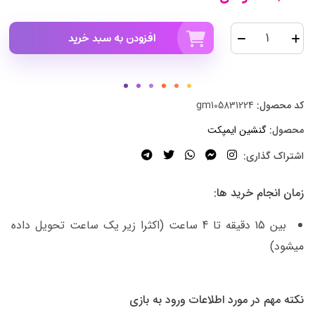
افزودن به سبد خرید
کد محصول:
gm105831224
محصول:
گنشین ایمپکت
اشتراک گذاری:
زمان انجام خرید ها:
بین 15 دقیقه تا 4 ساعت (اکثرا زیر یک ساعت تحویل داده
میشود)
نکته مهم در مورد اطلاعات ورود به بازی