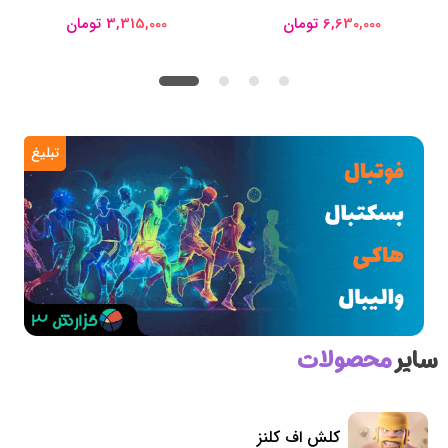
6,630,000 تومان
3,315,000 تومان
تبلیغ
سایر
محصولات
کلش اف کلنز