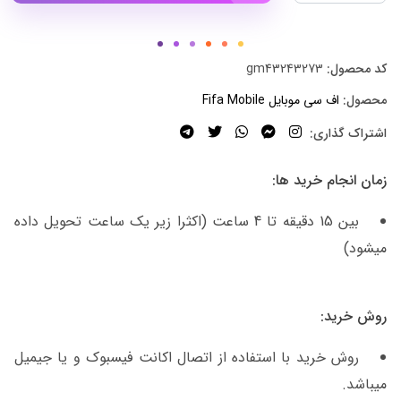
کد محصول:
gm43243273
محصول:
اف سی موبایل Fifa Mobile
اشتراک گذاری:
زمان انجام خرید ها:
بین 15 دقیقه تا 4 ساعت (اکثرا زیر یک ساعت تحویل داده
میشود)
روش خرید:
روش خرید با استفاده از اتصال اکانت فیسبوک و یا جیمیل
میباشد.