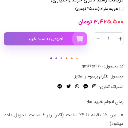
دریافت رسید دلاری خرید (اختیاری)
هزینه مازاد (25,000 تومان)
3,425,500 تومان
افزودن به سبد خرید
کد محصول:
gm66541700
محصول:
تلگرام پرمیوم و استارز
اشتراک گذاری:
زمان انجام خرید ها:
بین 15 دقیقه تا 24 ساعت (اکثرا زیر 6 ساعت تحویل داده
میشود)