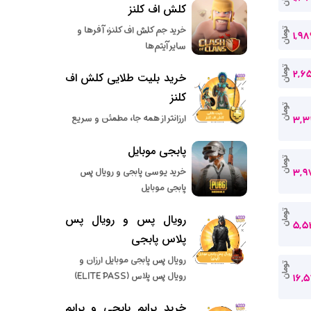
کلش اف کلنز
خرید جم کلش اف کلنز، آفرها و
تومان
1,98
سایر آیتم‌ها
تومان
2,6
خرید بلیت طلایی کلش اف
کلنز
تومان
ارزانتر از همه جا، مطمئن و سریع
3,3
پابجی موبایل
تومان
خرید یوسی پابجی و رویال پس
3,9
پابجی موبایل
تومان
رویال پس و رویال پس
5,5
پلاس پابجی
رویال پس پابجی موبایل ارزان و
تومان
رویال پس پلاس (ELITE PASS)
16,
خرید پرایم پابجی و پرایم