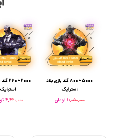
آی
5000 + 800 گلد بازی بلاد
2000 + 60
استرایک
استرایک
11,050,000 تومان
4,420,000 تومان