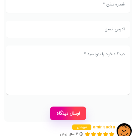
amir sadra
میهمان
3 سال پیش