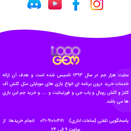
سایت هزار جم در سال ۱۳۹۳ تاسیس شده است و هدف آن ارائه
خدمات خرید درون برنامه ای انواع بازی های موبایلی مثل کلش آف
کلنز و کلش رویال و پاب جی و فورتینایت و ….. و خرید جم این بازی
ها می باشد.
پاسخگویی تلفنی (ساعات اداری): ۹۱۰۱۰۴۷۱-۰۲۱ انجام خریدها: از
ساعت ۹ الی ۲۴