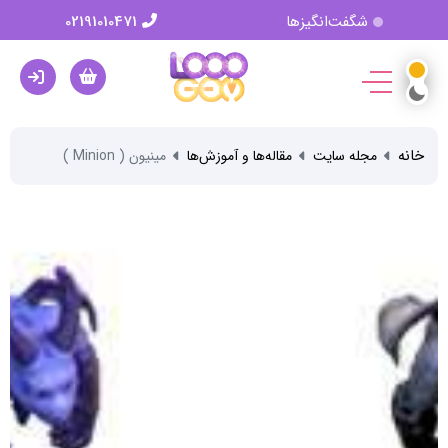
شگفت‌انگیزها
02191010471
خانه
مجله سایت
مقاله‌ها و آموزش‌ها
مینیون ( Minion )