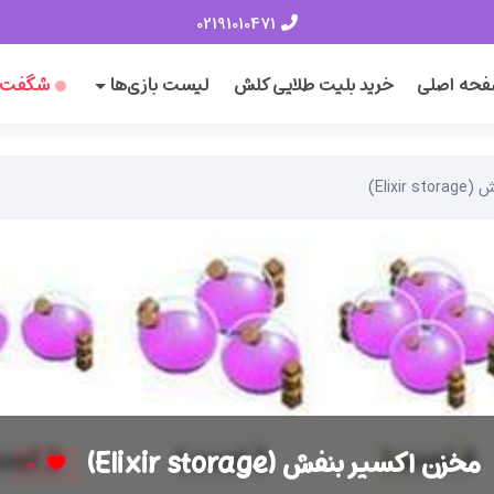
02191010471
حه اصلی
خرید بلیت طلایی کلش
لیست بازی‌ها
شگفت‌ا
Elixi)
مخزن اکسیر بنفش (Elixir storage)
0