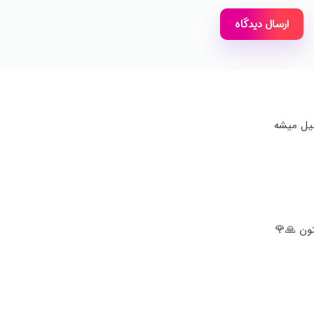
میل میشه
ون 🙏🌹