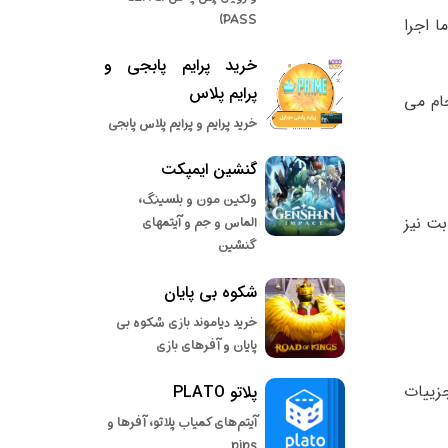
PASS)
ا اجرا
خرید پرایم پابجی و
پرایم پلاس
آن انجام می
خرید پرایم و پرایم پلاس پابجی
گنشین ایمپکت
ولکین مون و بلسینگ،
بت نیز
الماس و جم و آیتمهای
گنشین
شکوه بی پایان
خرید دیاموند بازی شکوه بی
پایان و آفرهای بازی
زییات
پلاتو PLATO
آیتم‌های کمیاب پلاتو، آفرها و
pips