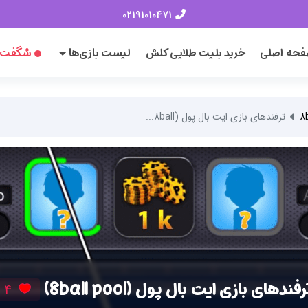
02191010471
حه اصلی
خرید بلیت طلایی کلش
لیست بازی‌ها
شگفت‌ا
ترفندهای بازی ایت بال پول (8ball...
رفندهای بازی ایت بال پول (8ball pool)
4