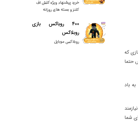
خرید پیشنهاد ویژه کلش اف
کلنز و بسته های روزانه
400 روباکس بازی
روبلاکس
روبلاکس موبایل
ازی که
 حتما
را به باد
یازمند
ای شما