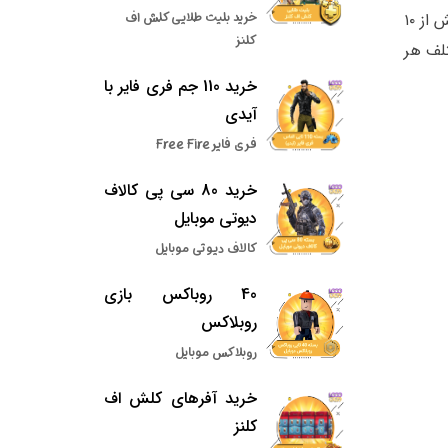
خرید بلیت طلایی کلش اف
ترفندهای این بخش به تمرین بسیار زیادی نسبت به ترفندهای شروع بازی دارند. آموزش ویدیوئی بازی ایت بال پول زیر بیش از ۱۰
کلنز
تلف هر
خرید 110 جم فری فایر با
آیدی
فری فایر Free Fire
خرید 80 سی پی کالاف
دیوتی موبایل
کالاف دیوتی موبایل
40 روباکس بازی
روبلاکس
روبلاکس موبایل
خرید آفرهای کلش اف
کلنز