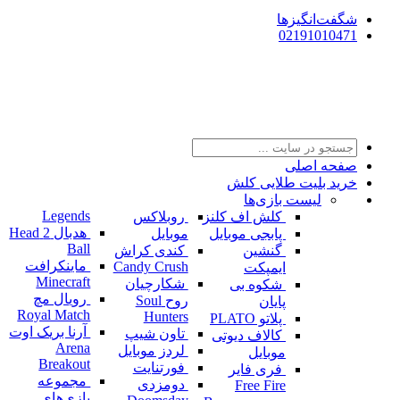
شگفت‌انگیزها
02191010471
صفحه اصلی
خرید بلیت طلایی کلش
لیست بازی‌ها
Legends
کلش اف کلنز
روبلاکس
هدبال 2 Head
پابجی موبایل
موبایل
Ball
گنشین
کندی کراش
ماینکرافت
Candy Crush
ایمپکت
Minecraft
شکارچیان
شکوه بی
رویال مچ
روح Soul
پایان
Royal Match
Hunters
پلاتو PLATO
آرنا بریک اوت
تاون شیپ
کالاف دیوتی
Arena
لردز موبایل
موبایل
Breakout
فورتنایت
فری فایر
مجموعه
دومزدی
Free Fire
بازی‌های