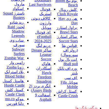
Doomsday
بوم بیچ Boom
مارول
Last Survivors
Beach
اسکواد
فوتبال
کلش رویال
باسترز Squad
استریک
Clash Royale
Busters
کالاف دیوتی
هی دی Hay
رید شادو
Day
وارزون
لجندز Raid
براول استارز
موبایل
Shadow
Brawl Stars
ای فوتبال
Legends
ساکر استارز
eFootball
ساب وی
2024-2025
Soccer Stars
سورف
قوانین بقا
دریم لیگ
Subway
(رولز آف
ساکر Dream
Surfers
League
سورویوال)
Zombie War
Soccer
ایت بال پول
زامبی وار
هاوک
8ball poll
زوبا Zooba
اسکادران
ورد اف تانک
بلاد استرایک
Hawk
بلیتز
Blood Strike
Freedom
اف سی
هاستل کستل
Squadron
موبایل Fifa
Hustle Castle
انگری بردز (2
Mobile
کستل کلش
Angry Birds)
کستل کراش
Castle Clash
آسفالت 9
Castle Crush
موکو mo.co
Asphalt
دلتا فورس
شگفت‌انگیزها