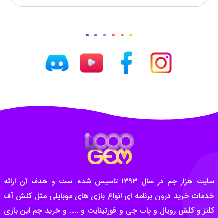
سایت هزار جم در سال ۱۳۹۳ تاسیس شده است و هدف آن ارائه
خدمات خرید درون برنامه ای انواع بازی های موبایلی مثل کلش آف
کلنز و کلش رویال و پاب جی و فورتینایت و ….. و خرید جم این بازی