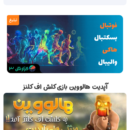
تبلیغ
آپدیت هالووین بازی کلش اف کلنز