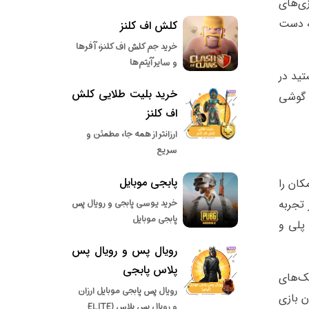
زی‌های
به دست
کلش اف کلنز
خرید جم کلش اف کلنز، آفرها
و سایر آیتم‌ها
تید در
خرید بلیت طلایی کلش
ی گوشی
اف کلنز
ارزانتر از همه جا، مطمئن و
سریع
پابجی موبایل
کان را
 تجربه
خرید یوسی پابجی و رویال پس
پابجی موبایل
پلی و
رویال پس و رویال پس
پلاس پابجی
 در سبک‌های
رویال پس پابجی موبایل ارزان
 بازی
و رویال پس پلاس (ELITE