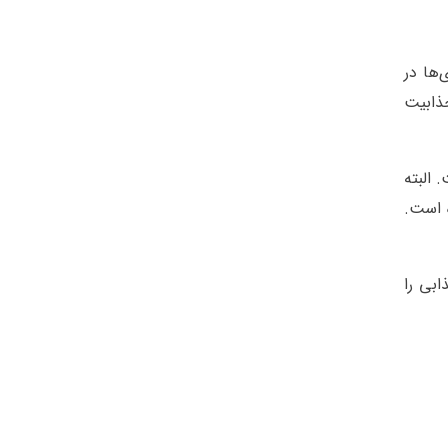
ها در
جذابیت
 البته
 است.
ابی را