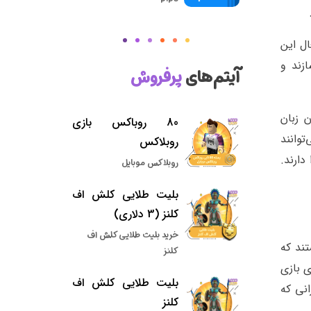
 فعال این
ردی را بسازند و
آیتم‌های
پرفروش
 است و از طریق همان زبان
80 روباکس بازی
توانند
روبلاکس
ارند.
روبلاکس موبایل
بلیت طلایی کلش اف
کلنز (3 دلاری)
خرید بلیت طلایی کلش اف
ند که
کلنز
ی بازی
بلیت طلایی کلش اف
انی که
کلنز