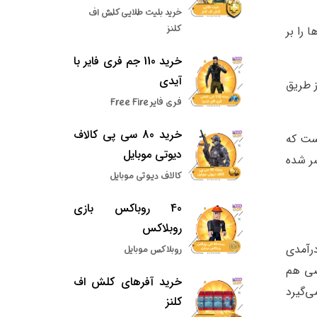
خرید بلیت طلایی کلش اف
کلنز
 را بر
خرید 110 جم فری فایر با
آیدی
ز طریق
فری فایر Free Fire
خرید 80 سی پی کالاف
ست که
دیوتی موبایل
سر شده
کالاف دیوتی موبایل
40 روباکس بازی
روبلاکس
درآمدی
روبلاکس موبایل
صی هم
خرید آفرهای کلش اف
زی تعلق می‌گیرد
کلنز