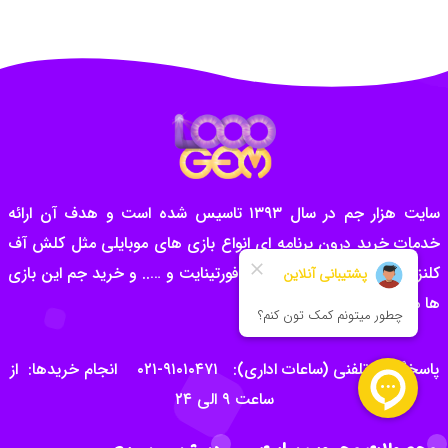
سایت هزار جم در سال ۱۳۹۳ تاسیس شده است و هدف آن ارائه
خدمات خرید درون برنامه ای انواع بازی های موبایلی مثل کلش آف
کلنز و کلش رویال و پاب جی و فورتینایت و ….. و خرید جم این بازی
ها می باشد.
پاسخگویی تلفنی (ساعات اداری): ۹۱۰۱۰۴۷۱-۰۲۱ انجام خریدها: از
ساعت ۹ الی ۲۴