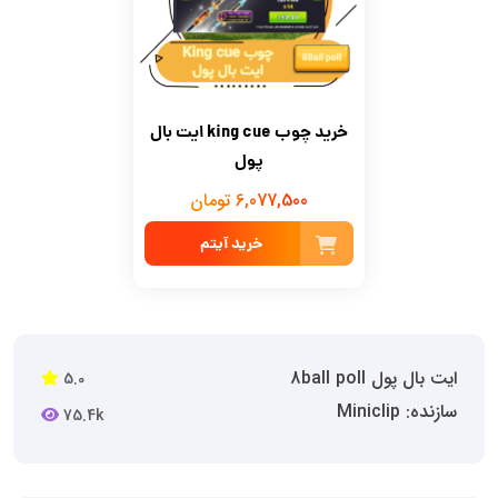
خرید چوب king cue ایت بال
پول
6,077,500 تومان
خرید آیتم
ایت بال پول 8ball poll
5.0
سازنده: Miniclip
75.4k