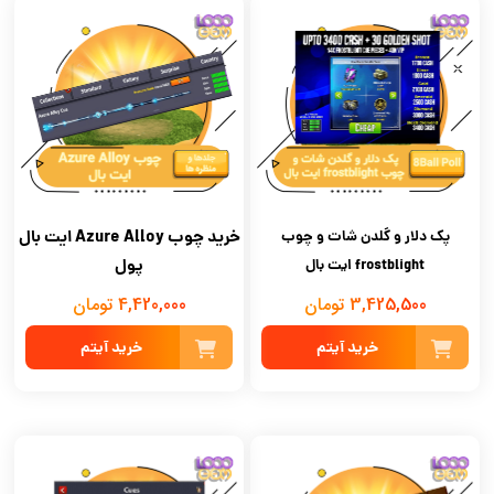
خرید چوب Azure Alloy ایت بال
پک دلار و گلدن شات و چوب
پول
frostblight ایت بال
3,425,500 تومان
4,420,000 تومان
خرید آیتم
خرید آیتم