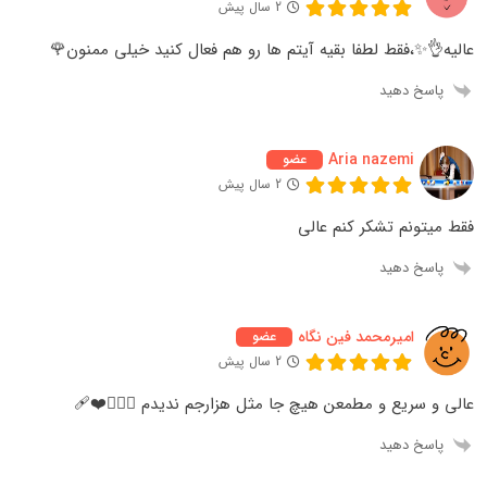
2 سال پیش
عالیه👌✨️،فقط لطفا بقیه آیتم ها رو هم فعال کنید خیلی ممنون🌹
پاسخ دهید
Aria nazemi
عضو
2 سال پیش
فقط میتونم تشکر کنم عالی
پاسخ دهید
امیرمحمد فین نگاه
عضو
2 سال پیش
عالی و سریع و مطمعن هیچ جا مثل هزارجم ندیدم 🤷🏻‍♂️❤️‍🩹
پاسخ دهید