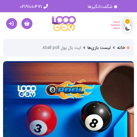
شگفت‌انگیزها
02191010471
خانه
لیست بازی‌ها
ایت بال پول 8ball poll