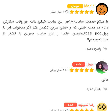
Mobin
میهمان
2 سال پیش
با سلام خدمت سایت1000جم این سایت خیلی عالیه هر وقت سفارش
دادم در مدت خیلی کم و خیلی سریع تکمیل شد اگر میخواید افر یا
پول8baal poolبخرسن حتما از این سایت بخرین با تشکر از
سایت1000جم♥
پاسخ دهید
سهیل
عضو
2 سال پیش
عالی
پاسخ دهید
رضا شیرویه
عضو
2 سال پیش