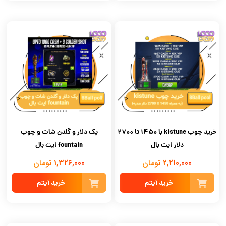
خرید چوب kistune با 1450 تا 2700
پک دلار و گلدن شات و چوب
دلار ایت بال
fountain ایت بال
2,210,000 تومان
1,326,000 تومان
خرید آیتم
خرید آیتم