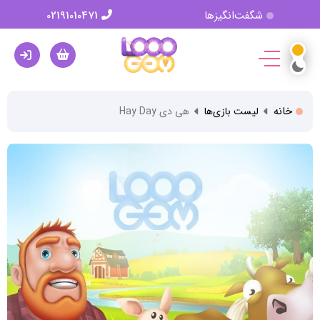
شگفت‌انگیزها
02191010471
خانه
لیست بازی‌ها
هی دی Hay Day