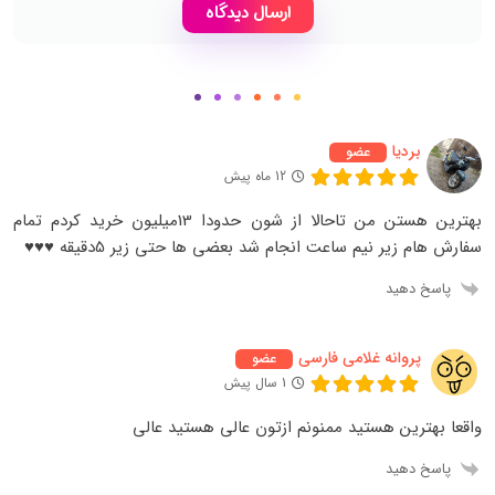
بردیا
عضو
12 ماه پیش
بهترین هستن من تاحالا از شون حدودا 13میلیون خرید کردم تمام
سفارش هام زیر نیم ساعت انجام شد بعضی ها حتی زیر 5دقیقه ♥️♥️♥️
پاسخ دهید
پروانه غلامی فارسی
عضو
1 سال پیش
واقعا بهترین هستید ممنونم ازتون عالی هستید عالی
پاسخ دهید