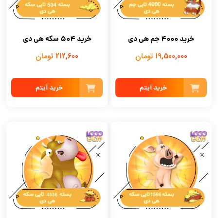
خرید 4000 جم هی دی
خرید 504 سکه هی دی
19,500,000 تومان
212,600 تومان
خرید آیتم
خرید آیتم