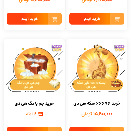
خرید آیتم
خرید آیتم
خرید 66696 سکه هی دی
خرید جم با تگ هی دی
15,600,000 تومان
6 آیتم