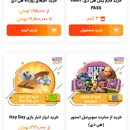
خرید فارم پس هی دی، FARM
خرید آفرهای روزانه هی دی
PASS
از 195,000 تومان
3 آیتم
تا 19,500,000 تومان
خرید محصول
خرید آیتم
خرید از سایت سوپرسل استور
خرید ابزار انبار بازی Hay Day
(هی دی)
از 330,000 تومان