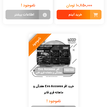
10,850,000 تومان
ناموجود !
خرید آیتم
اطلاعات بیشتر
ناموجود
خرید آفر Evo Accsess هفتگی و
ماهانه فری فایر
ناموجود !