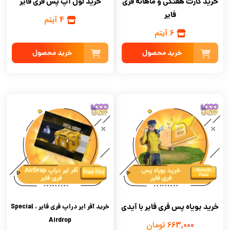
خرید کارت هفتگی و ماهانه فری
خرید لول آپ پس فری فایر
فایر
4 آیتم
6 آیتم
خرید محصول
خرید محصول
خرید بویاه پس فری فایر با آیدی
خرید آفر ایر دراپ فری فایر ، Special
Airdrop
663,000 تومان